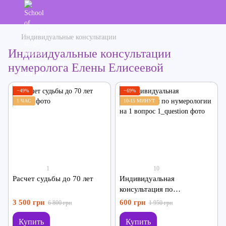
Индивидуальные консультации
Индивидуальные консультации
нумеролога Елены Елисеевой
−49%
−69%
1 ЧАС
10-15 МИНУТ
1
10
Расчет судьбы до 70 лет
Индивидуальная
консультация по
нумерологии на 1 вопрос
3 500 грн
600 грн
6 800 грн
1 950 грн
Купить
Купить